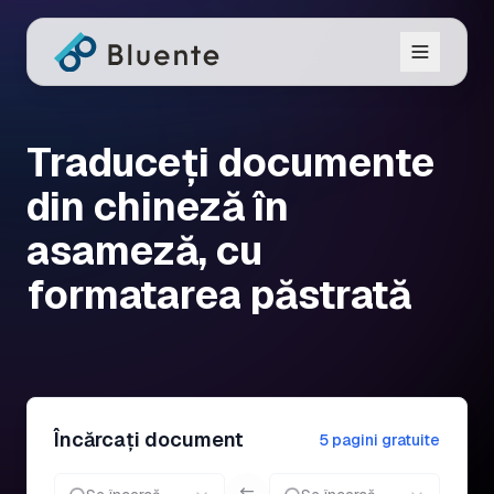
Traduceți documente
din chineză în
asameză, cu
formatarea păstrată
Încărcați document
5 pagini gratuite