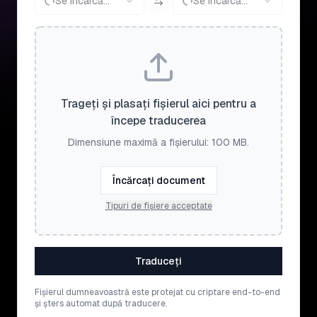
Se încarcă...
Se încarcă...
Trageți și plasați fișierul aici pentru a
începe traducerea
Dimensiune maximă a fișierului: 100 MB.
Încărcați document
Tipuri de fișiere acceptate
Traduceți
Fișierul dumneavoastră este protejat cu criptare end-to-end
și șters automat după traducere.