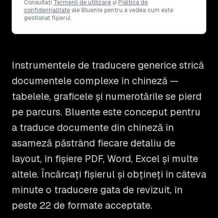
Consultați
Termenii de utilizare
și
Politica de
confidențialitate
ale Bluente pentru a vedea cum este
gestionat fișierul.
Instrumentele de traducere generice strică
documentele complexe în chineză —
tabelele, graficele și numerotările se pierd
pe parcurs. Bluente este conceput pentru
a traduce documente din chineză în
asameză păstrând fiecare detaliu de
layout, în fișiere PDF, Word, Excel și multe
altele. Încărcați fișierul și obțineți în câteva
minute o traducere gata de revizuit, în
peste 22 de formate acceptate.