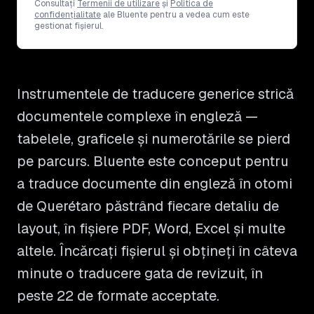
Consultați
Termenii de utilizare
și
Politica de
confidențialitate
ale Bluente pentru a vedea cum este
gestionat fișierul.
Instrumentele de traducere generice strică
documentele complexe în engleză —
tabelele, graficele și numerotările se pierd
pe parcurs. Bluente este conceput pentru
a traduce documente din engleză în otomi
de Querétaro păstrând fiecare detaliu de
layout, în fișiere PDF, Word, Excel și multe
altele. Încărcați fișierul și obțineți în câteva
minute o traducere gata de revizuit, în
peste 22 de formate acceptate.