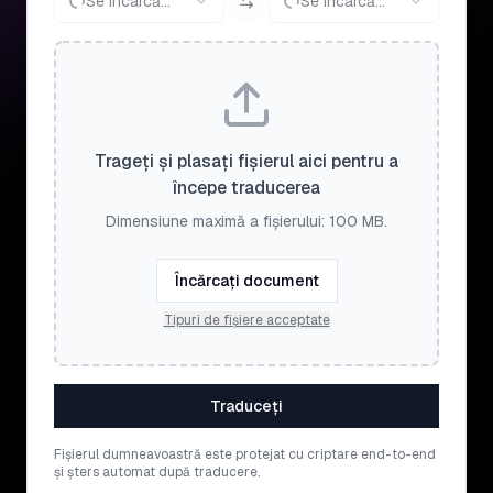
Se încarcă...
Se încarcă...
Trageți și plasați fișierul aici pentru a
începe traducerea
Dimensiune maximă a fișierului: 100 MB.
Încărcați document
Tipuri de fișiere acceptate
Traduceți
Fișierul dumneavoastră este protejat cu criptare end-to-end
și șters automat după traducere.