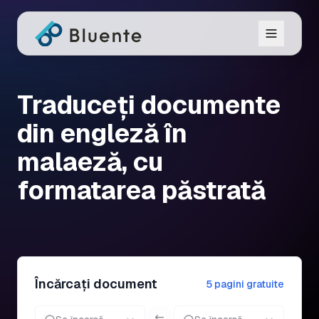
Traduceți documente
din engleză în
malaeză, cu
formatarea păstrată
Încărcați document
5 pagini gratuite