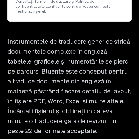
Consultați
Termenii de utilizare
și
Politica de
confidențialitate
ale Bluente pentru a vedea cum este
gestionat fișierul.
Instrumentele de traducere generice strică
documentele complexe în engleză —
tabelele, graficele și numerotările se pierd
pe parcurs. Bluente este conceput pentru
a traduce documente din engleză în
malaeză păstrând fiecare detaliu de layout,
în fișiere PDF, Word, Excel și multe altele.
Încărcați fișierul și obțineți în câteva
minute o traducere gata de revizuit, în
peste 22 de formate acceptate.