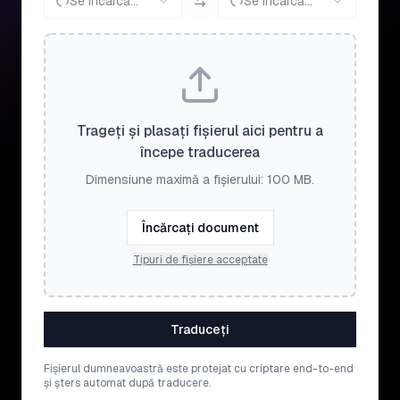
Se încarcă...
Se încarcă...
Trageți și plasați fișierul aici pentru a
începe traducerea
Dimensiune maximă a fișierului: 100 MB.
Încărcați document
Tipuri de fișiere acceptate
Traduceți
Fișierul dumneavoastră este protejat cu criptare end-to-end
și șters automat după traducere.