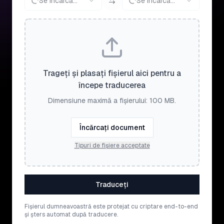
Se încarcă...
Se încarcă...
Trageți și plasați fișierul aici pentru a
începe traducerea
Dimensiune maximă a fișierului: 100 MB.
Încărcați document
Tipuri de fișiere acceptate
Traduceți
Fișierul dumneavoastră este protejat cu criptare end-to-end
și șters automat după traducere.