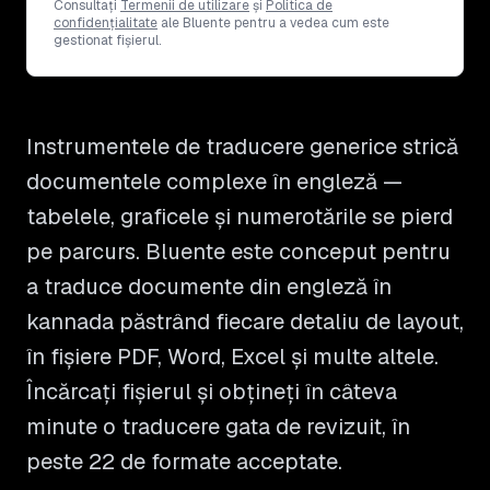
Consultați
Termenii de utilizare
și
Politica de
confidențialitate
ale Bluente pentru a vedea cum este
gestionat fișierul.
Instrumentele de traducere generice strică
documentele complexe în engleză —
tabelele, graficele și numerotările se pierd
pe parcurs. Bluente este conceput pentru
a traduce documente din engleză în
kannada păstrând fiecare detaliu de layout,
în fișiere PDF, Word, Excel și multe altele.
Încărcați fișierul și obțineți în câteva
minute o traducere gata de revizuit, în
peste 22 de formate acceptate.