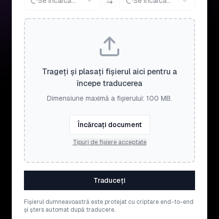
Se încarcă...
Se încarcă...
Trageți și plasați fișierul aici pentru a
începe traducerea
Dimensiune maximă a fișierului: 100 MB.
Încărcați document
Tipuri de fișiere acceptate
Traduceți
Fișierul dumneavoastră este protejat cu criptare end-to-end
și șters automat după traducere.