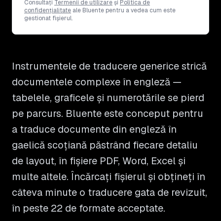
Consultați
Termenii de utilizare
și
Politica de
confidențialitate
ale Bluente pentru a vedea cum este
gestionat fișierul.
Instrumentele de traducere generice strică
documentele complexe în engleză —
tabelele, graficele și numerotările se pierd
pe parcurs. Bluente este conceput pentru
a traduce documente din engleză în
gaelică scoțiană păstrând fiecare detaliu
de layout, în fișiere PDF, Word, Excel și
multe altele. Încărcați fișierul și obțineți în
câteva minute o traducere gata de revizuit,
în peste 22 de formate acceptate.