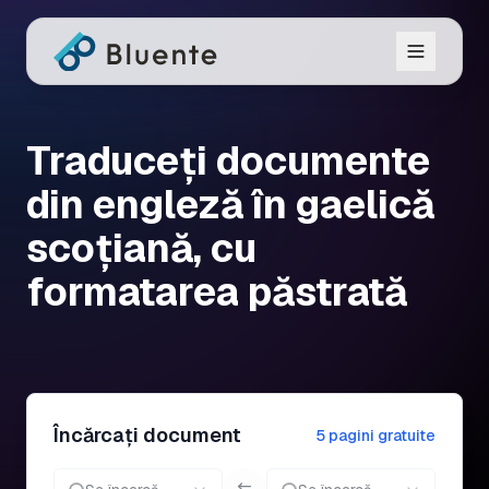
Traduceți documente
din engleză în gaelică
scoțiană, cu
formatarea păstrată
Încărcați document
5 pagini gratuite