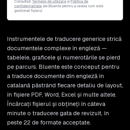
Consultați
Termenii de utilizare
și
Politica de
confidențialitate
ale Bluente pentru a vedea cum este
gestionat fișierul.
Instrumentele de traducere generice strică
documentele complexe în engleză —
tabelele, graficele și numerotările se pierd
pe parcurs. Bluente este conceput pentru
a traduce documente din engleză în
catalană păstrând fiecare detaliu de layout,
în fișiere PDF, Word, Excel și multe altele.
Încărcați fișierul și obțineți în câteva
minute o traducere gata de revizuit, în
peste 22 de formate acceptate.