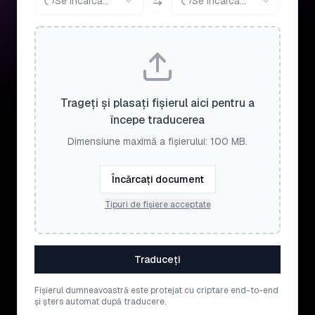
Se încarcă...
Se încarcă...
Trageți și plasați fișierul aici pentru a
începe traducerea
Dimensiune maximă a fișierului: 100 MB.
Încărcați document
Tipuri de fișiere acceptate
Traduceți
Fișierul dumneavoastră este protejat cu criptare end-to-end
și șters automat după traducere.