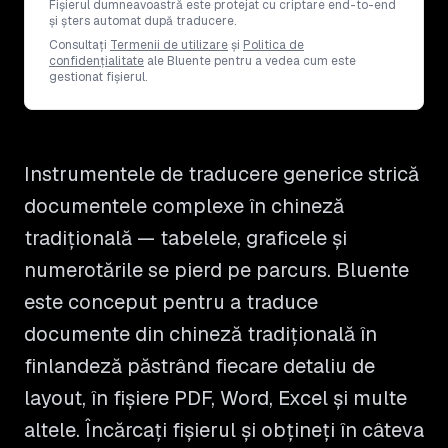
Fișierul dumneavoastră este protejat cu criptare end-to-end
și șters automat după traducere.
Consultați
Termenii de utilizare
și
Politica de
confidențialitate
ale Bluente pentru a vedea cum este
gestionat fișierul.
Instrumentele de traducere generice strică
documentele complexe în chineză
tradițională — tabelele, graficele și
numerotările se pierd pe parcurs. Bluente
este conceput pentru a traduce
documente din chineză tradițională în
finlandeză păstrând fiecare detaliu de
layout, în fișiere PDF, Word, Excel și multe
altele. Încărcați fișierul și obțineți în câteva