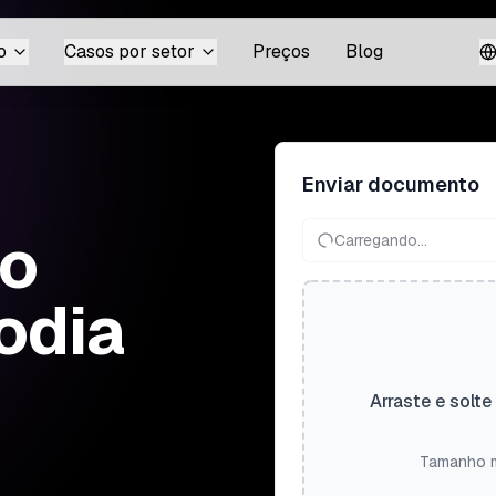
o
Casos por setor
Preços
Blog
Enviar documento
do
Carregando...
odia
Arraste e solte
Tamanho m