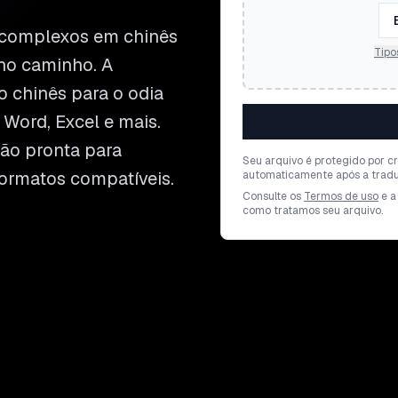
 complexos em chinês
Tipo
no caminho. A
o chinês para o odia
Word, Excel e mais.
ão pronta para
Seu arquivo é protegido por cr
ormatos compatíveis.
automaticamente após a tradu
Consulte os
Termos de uso
e a
como tratamos seu arquivo.