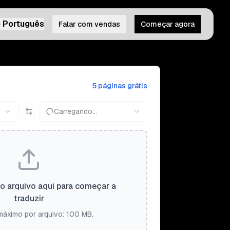
Português
Falar com vendas
Começar agora
5 páginas grátis
Carregando...
 o arquivo aqui para começar a
traduzir
áximo por arquivo: 100 MB.