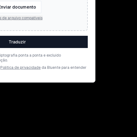
Enviar documento
s de arquivo compatíveis
Traduzir
iptografia ponta a ponta e excluído
ção.
Política de privacidade
da Bluente para entender