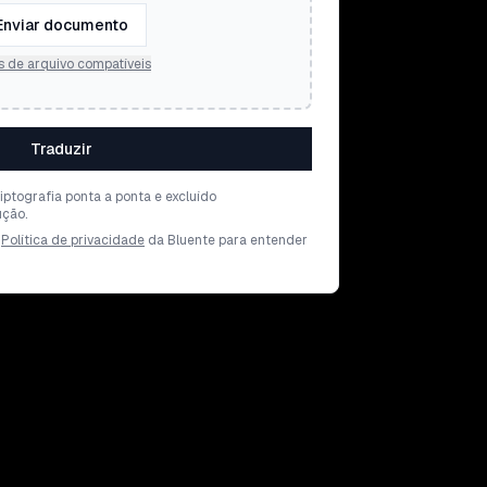
Enviar documento
s de arquivo compatíveis
Traduzir
iptografia ponta a ponta e excluído
ção.
Política de privacidade
da Bluente para entender