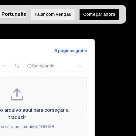
Português
Falar com vendas
Começar agora
5 páginas grátis
Carregando...
 o arquivo aqui para começar a
traduzir
áximo por arquivo: 100 MB.