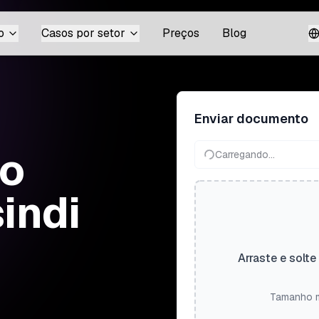
o
Casos por setor
Preços
Blog
Enviar documento
do
Carregando...
sindi
Arraste e solte
Tamanho m