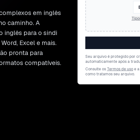
complexos em inglês
Tipo
no caminho. A
 inglês para o sindi
Word, Excel e mais.
ão pronta para
Seu arquivo é protegido por cr
ormatos compatíveis.
automaticamente após a tradu
Consulte os
Termos de uso
e a
como tratamos seu arquivo.