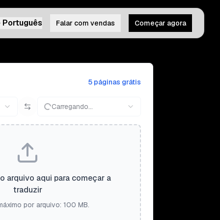
Português
Falar com vendas
Começar agora
5 páginas grátis
Carregando...
 o arquivo aqui para começar a
traduzir
áximo por arquivo: 100 MB.