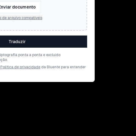
Enviar documento
s de arquivo compatíveis
Traduzir
iptografia ponta a ponta e excluído
ção.
Política de privacidade
da Bluente para entender