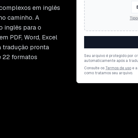
complexos em inglês
no caminho. A
Tipo
o inglês para o
em PDF, Word, Excel
a tradução pronta
e 22 formatos
Seu arquivo é protegido por cr
automaticamente após a tradu
Consulte os
Termos de uso
e a
como tratamos seu arquivo.