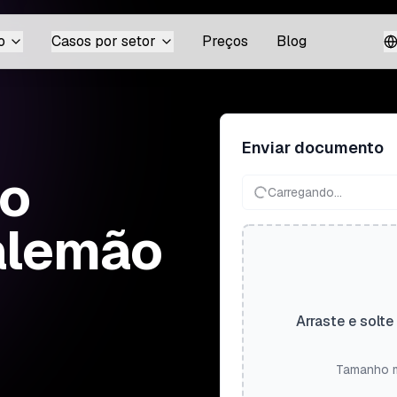
o
Casos por setor
Preços
Blog
Enviar documento
do
Carregando...
 alemão
Arraste e solte
Tamanho m