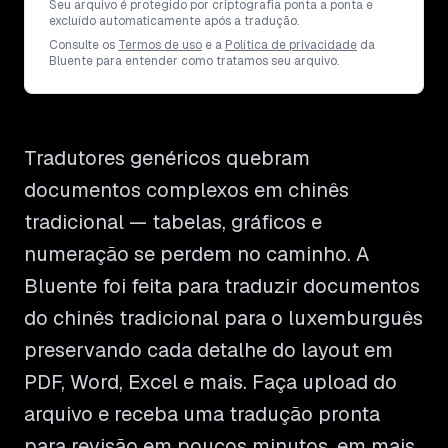
Seu arquivo é protegido por criptografia ponta a ponta e
excluído automaticamente após a tradução.
Consulte os
Termos de uso
e a
Política de privacidade
da
Bluente para entender como tratamos seu arquivo.
Tradutores genéricos quebram
documentos complexos em chinês
tradicional — tabelas, gráficos e
numeração se perdem no caminho. A
Bluente foi feita para traduzir documentos
do chinês tradicional para o luxemburguês
preservando cada detalhe do layout em
PDF, Word, Excel e mais. Faça upload do
arquivo e receba uma tradução pronta
para revisão em poucos minutos, em mais