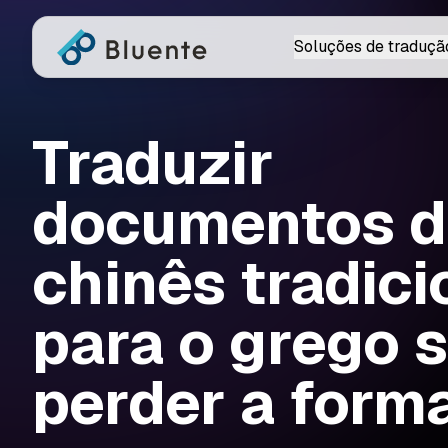
Soluções de traduçã
Traduzir
documentos 
chinês tradici
para o grego 
perder a form