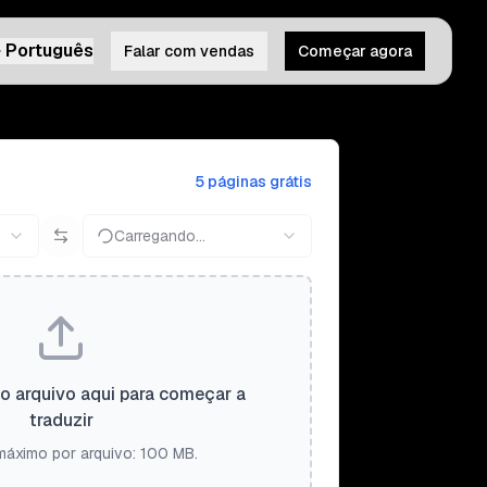
Português
Falar com vendas
Começar agora
5 páginas grátis
Carregando...
 o arquivo aqui para começar a
traduzir
áximo por arquivo: 100 MB.