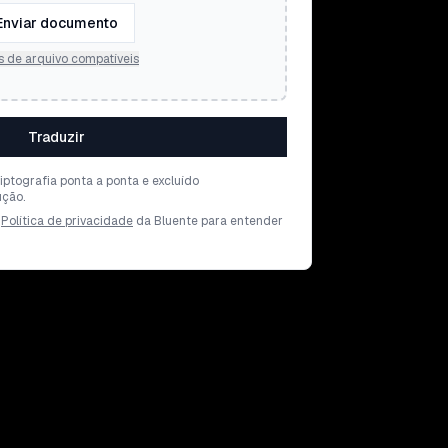
Enviar documento
s de arquivo compatíveis
Traduzir
iptografia ponta a ponta e excluído
ção.
Política de privacidade
da Bluente para entender