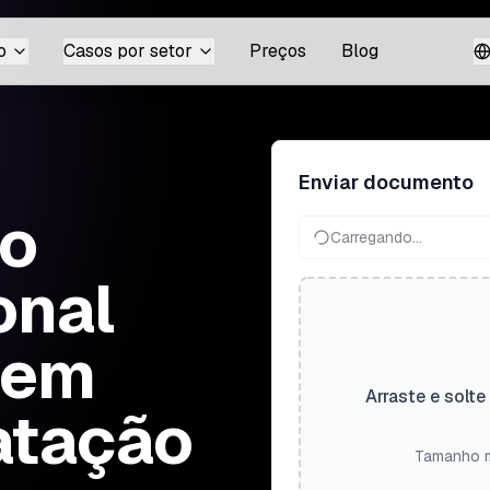
o
Casos por setor
Preços
Blog
Enviar documento
do
Carregando...
onal
sem
Arraste e solte
atação
Tamanho m