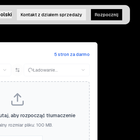
olski
Kontakt z działem sprzedaży
Rozpocznij
5 stron za darmo
Ładowanie...
tutaj, aby rozpocząć tłumaczenie
ny rozmiar pliku: 100 MB.