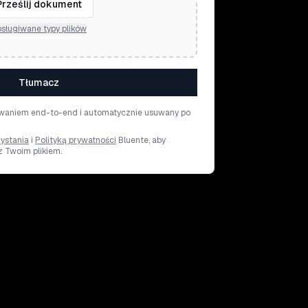
Prześlij dokument
sługiwane typy plików
Tłumacz
rowaniem end-to-end i automatycznie usuwany po
ystania
i
Polityką prywatności
Bluente, aby
z Twoim plikiem.