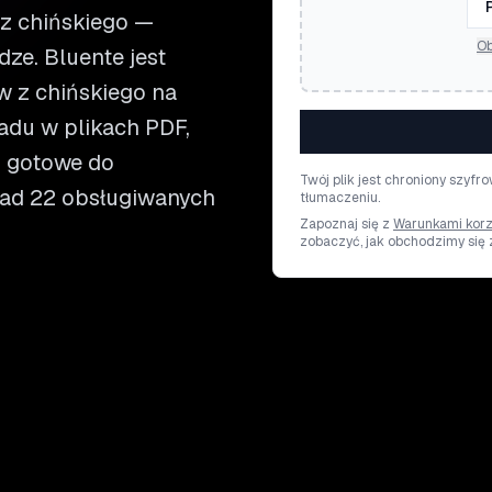
z chińskiego —
Ob
dze. Bluente jest
 z chińskiego na
adu w plikach PDF,
aj gotowe do
Twój plik jest chroniony szyf
onad 22 obsługiwanych
tłumaczeniu.
Zapoznaj się z
Warunkami korz
zobaczyć, jak obchodzimy się 