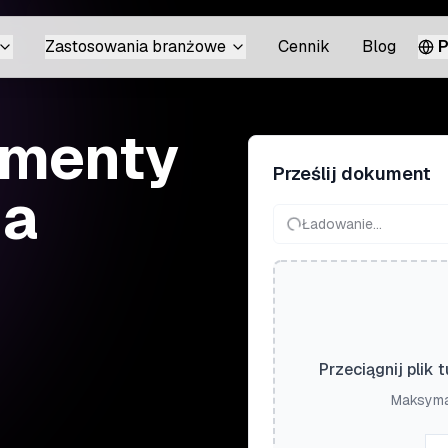
Zastosowania branżowe
Cennik
Blog
P
umenty
Prześlij dokument
na
Ładowanie...
Przeciągnij plik 
Maksymal