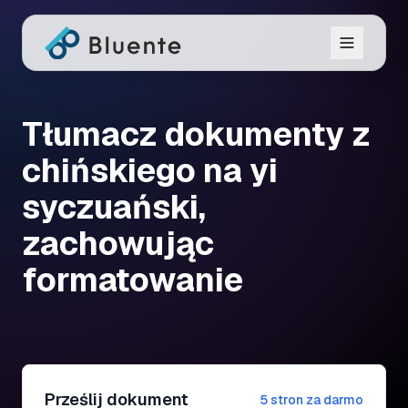
Tłumacz dokumenty z
chińskiego na yi
syczuański,
zachowując
formatowanie
Prześlij dokument
5 stron za darmo