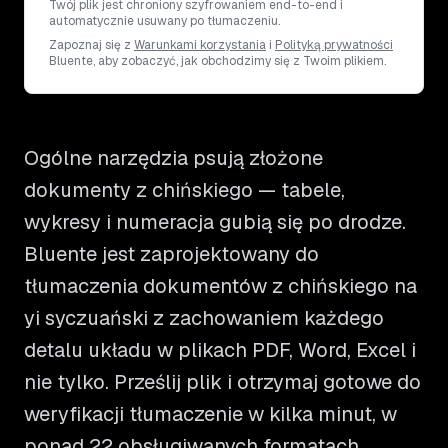
Twój plik jest chroniony szyfrowaniem end-to-end i
automatycznie usuwany po tłumaczeniu.
Zapoznaj się z
Warunkami korzystania
i
Polityką prywatności
Bluente, aby zobaczyć, jak obchodzimy się z Twoim plikiem.
Ogólne narzędzia psują złożone
dokumenty z chińskiego — tabele,
wykresy i numeracja gubią się po drodze.
Bluente jest zaprojektowany do
tłumaczenia dokumentów z chińskiego na
yi syczuański z zachowaniem każdego
detalu układu w plikach PDF, Word, Excel i
nie tylko. Prześlij plik i otrzymaj gotowe do
weryfikacji tłumaczenie w kilka minut, w
ponad 22 obsługiwanych formatach.