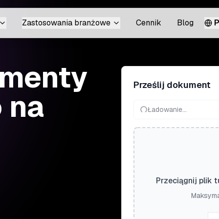
Zastosowania branżowe
Cennik
Blog
P
umenty
Prześlij dokument
o na
Ładowanie...
Przeciągnij plik 
Maksymal