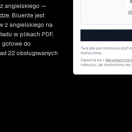
z angielskiego —
Ob
dze. Bluente jest
 z angielskiego na
ładu w plikach PDF,
aj gotowe do
Twój plik jest chroniony szyf
onad 22 obsługiwanych
tłumaczeniu.
Zapoznaj się z
Warunkami korz
zobaczyć, jak obchodzimy się 