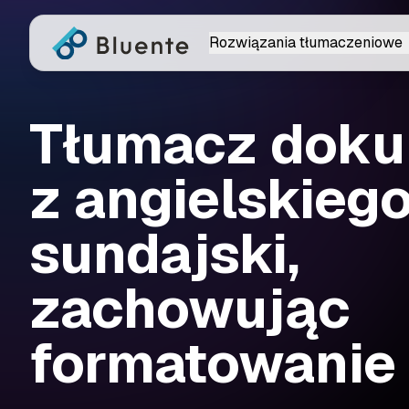
Rozwiązania tłumaczeniowe
Tłumacz dok
z angielskieg
sundajski,
zachowując
formatowanie