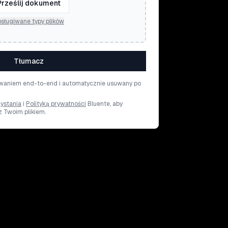
Prześlij dokument
sługiwane typy plików
Tłumacz
rowaniem end-to-end i automatycznie usuwany po
ystania
i
Polityką prywatności
Bluente, aby
z Twoim plikiem.