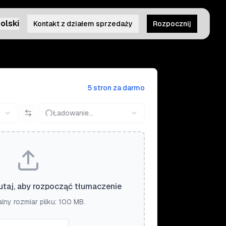
olski
Kontakt z działem sprzedaży
Rozpocznij
5 stron za darmo
Ładowanie...
tutaj, aby rozpocząć tłumaczenie
ny rozmiar pliku: 100 MB.