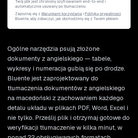
Twój plik jest chroniony szyfrowaniem end-to-end i
automatycznie usuwany po tłumaczeniu.
Zapoznaj się z
Warunkami korzystania
i
Polityką prywatności
Bluente, aby zobaczyć, jak obchodzimy się z Twoim plikiem.
Ogólne narzędzia psują złożone
dokumenty z angielskiego — tabele,
wykresy i numeracja gubią się po drodze.
Bluente jest zaprojektowany do
tłumaczenia dokumentów z angielskiego
na macedoński z zachowaniem każdego
detalu układu w plikach PDF, Word, Excel i
nie tylko. Prześlij plik i otrzymaj gotowe do
weryfikacji tłumaczenie w kilka minut, w
ponad 22 obsługiwanych formatach.