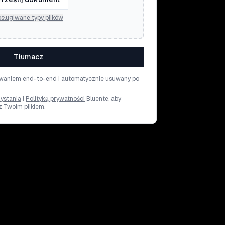
sługiwane typy plików
Tłumacz
rowaniem end-to-end i automatycznie usuwany po
ystania
i
Polityką prywatności
Bluente, aby
z Twoim plikiem.