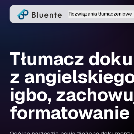
Rozwiązania tłumaczeniowe
Tłumacz dok
z angielskieg
igbo, zachowu
formatowanie
Ogólne narzędzia psują złożone dokumenty 