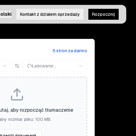
olski
Kontakt z działem sprzedaży
Rozpocznij
5 stron za darmo
Ładowanie...
tutaj, aby rozpocząć tłumaczenie
ny rozmiar pliku: 100 MB.
Prześlij dokument