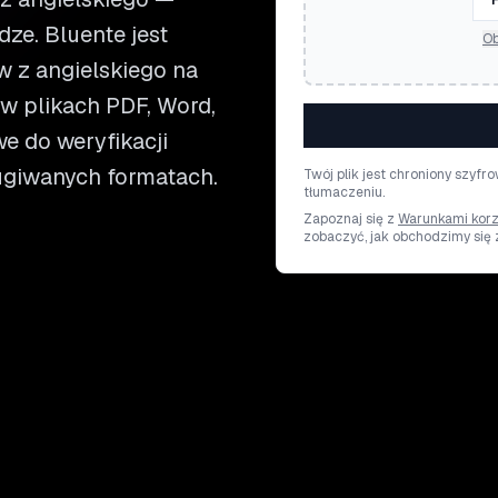
dze. Bluente jest
Ob
 z angielskiego na
w plikach PDF, Word,
owe do weryfikacji
ugiwanych formatach.
Twój plik jest chroniony szyf
tłumaczeniu.
Zapoznaj się z
Warunkami korz
zobaczyć, jak obchodzimy się 