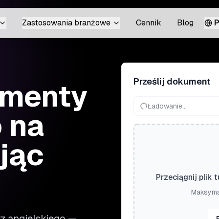
Zastosowania branżowe
Cennik
Blog
P
Prześlij dokument
umenty
Ładowanie...
o na
jąc
Przeciągnij plik 
Maksymal
z angielskiego —