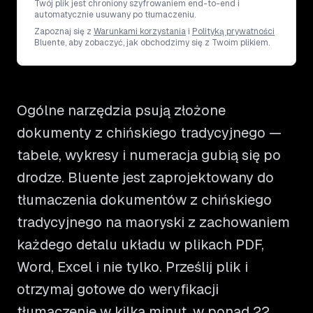
Twój plik jest chroniony szyfrowaniem end-to-end i
automatycznie usuwany po tłumaczeniu.
Zapoznaj się z
Warunkami korzystania
i
Polityką prywatności
Bluente, aby zobaczyć, jak obchodzimy się z Twoim plikiem.
Ogólne narzędzia psują złożone
dokumenty z chińskiego tradycyjnego —
tabele, wykresy i numeracja gubią się po
drodze. Bluente jest zaprojektowany do
tłumaczenia dokumentów z chińskiego
tradycyjnego na maoryski z zachowaniem
każdego detalu układu w plikach PDF,
Word, Excel i nie tylko. Prześlij plik i
otrzymaj gotowe do weryfikacji
tłumaczenie w kilka minut, w ponad 22