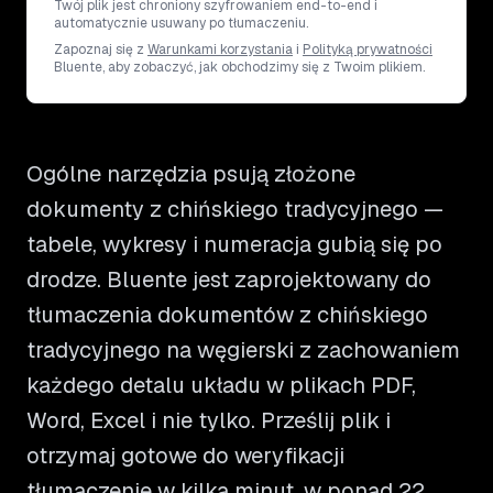
Twój plik jest chroniony szyfrowaniem end-to-end i
automatycznie usuwany po tłumaczeniu.
Zapoznaj się z
Warunkami korzystania
i
Polityką prywatności
Bluente, aby zobaczyć, jak obchodzimy się z Twoim plikiem.
Ogólne narzędzia psują złożone
dokumenty z chińskiego tradycyjnego —
tabele, wykresy i numeracja gubią się po
drodze. Bluente jest zaprojektowany do
tłumaczenia dokumentów z chińskiego
tradycyjnego na węgierski z zachowaniem
każdego detalu układu w plikach PDF,
Word, Excel i nie tylko. Prześlij plik i
otrzymaj gotowe do weryfikacji
tłumaczenie w kilka minut, w ponad 22