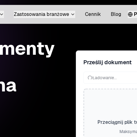
Zastosowania branżowe
Cennik
Blog
P
umenty
Prześlij dokument
na
Ładowanie...
Przeciągnij plik 
Maksymal