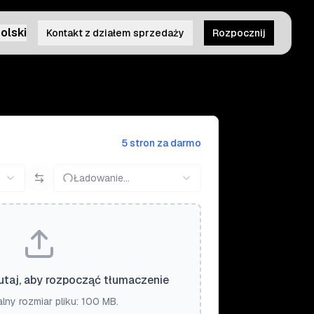
olski
Kontakt z działem sprzedaży
Rozpocznij
5 stron za darmo
Ładowanie...
tutaj, aby rozpocząć tłumaczenie
ny rozmiar pliku: 100 MB.