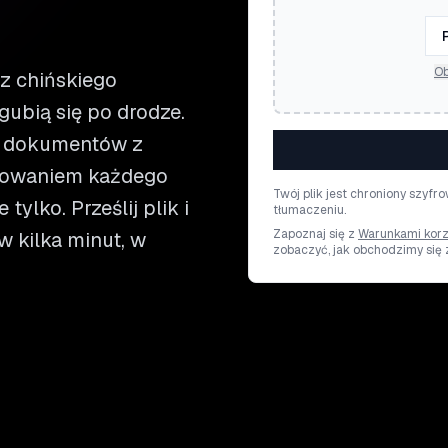
Ob
z chińskiego
gubią się po drodze.
ia dokumentów z
chowaniem każdego
Twój plik jest chroniony szyf
tylko. Prześlij plik i
tłumaczeniu.
Zapoznaj się z
Warunkami korz
w kilka minut, w
zobaczyć, jak obchodzimy się 