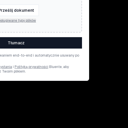
Prześlij dokument
sługiwane typy plików
Tłumacz
rowaniem end-to-end i automatycznie usuwany po
ystania
i
Polityką prywatności
Bluente, aby
z Twoim plikiem.