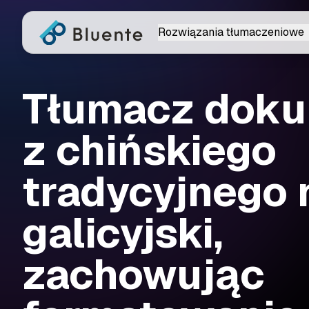
Rozwiązania tłumaczeniowe
Tłumacz dok
z chińskiego
tradycyjnego 
galicyjski,
zachowując