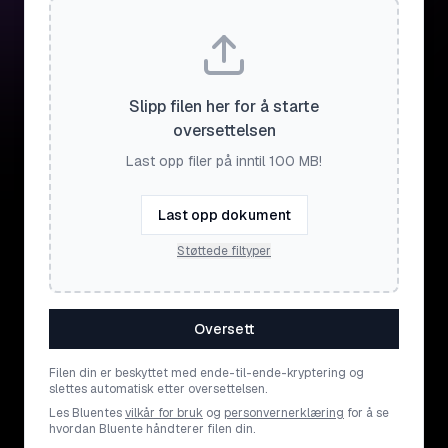
Slipp filen her for å starte
oversettelsen
Last opp filer på inntil 100 MB!
Last opp dokument
Støttede filtyper
Oversett
Filen din er beskyttet med ende-til-ende-kryptering og
slettes automatisk etter oversettelsen.
Les Bluentes
vilkår for bruk
og
personvernerklæring
for å se
hvordan Bluente håndterer filen din.