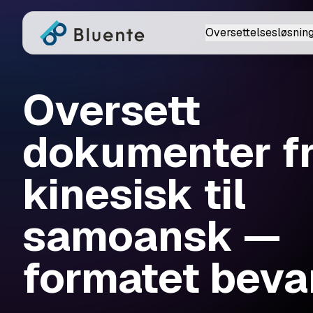
Oversettelsesløsnin
Oversett
dokumenter f
kinesisk til
samoansk —
formatet beva