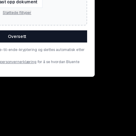
ast opp dokument
Støttede filtyper
Oversett
e-til-ende-kryptering og slettes automatisk etter
personvernerklæring
for å se hvordan Bluente