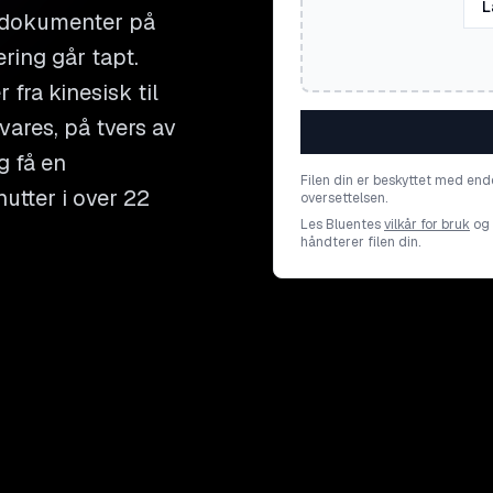
L
 dokumenter på
ring går tapt.
fra kinesisk til
ares, på tvers av
g få en
Filen din er beskyttet med end
utter i over 22
oversettelsen.
Les Bluentes
vilkår for bruk
og
håndterer filen din.