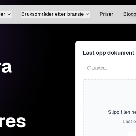
ger
Bruksområder etter bransje
Priser
Blog
Last opp dokument
ra
Laster...
res
Slipp filen h
Last o