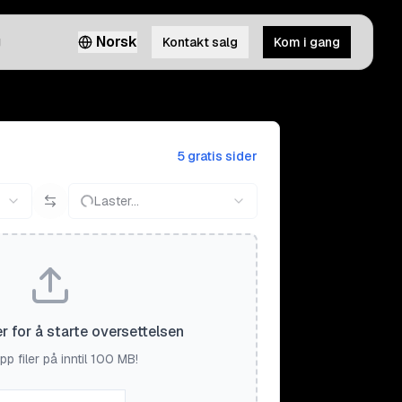
g
Norsk
Kontakt salg
Kom i gang
5 gratis sider
Laster...
er for å starte oversettelsen
pp filer på inntil 100 MB!