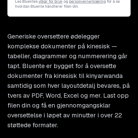
Les Bluentes
vilkår for bruk
og
personvernerklæring
for å se
hvordan Bluente håndterer filen din.
Generiske oversettere ødelegger
komplekse dokumenter på kinesisk —
tabeller, diagrammer og nummerering går
tapt. Bluente er bygget for å oversette
dokumenter fra kinesisk til kinyarwanda
samtidig som hver layoutdetalj bevares, på
tvers av PDF, Word, Excel og mer. Last opp
filen din og få en gjennomgangsklar
oversettelse i løpet av minutter i over 22
støttede formater.