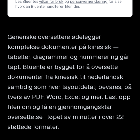
Les Bluentes
vilkår for bruk
og
personvernerklæring
for å se
hvordan Bluente håndterer filen din.
Generiske oversettere ødelegger
komplekse dokumenter på kinesisk —
tabeller, diagrammer og nummerering går
tapt. Bluente er bygget for å oversette
dokumenter fra kinesisk til nederlandsk
samtidig som hver layoutdetalj bevares, på
tvers av PDF, Word, Excel og mer. Last opp
filen din og få en gjennomgangsklar
oversettelse i løpet av minutter i over 22
støttede formater.