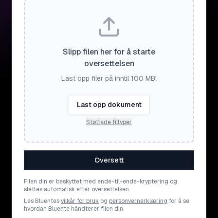
Slipp filen her for å starte
oversettelsen
Last opp filer på inntil 100 MB!
Last opp dokument
Støttede filtyper
Oversett
Filen din er beskyttet med ende-til-ende-kryptering og
slettes automatisk etter oversettelsen.
Les Bluentes
vilkår for bruk
og
personvernerklæring
for å se
hvordan Bluente håndterer filen din.