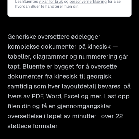
Les Bluentes
vilkår for bruk
og
personvernerklæring
for å se
hvordan Bluente håndterer filen din.
Generiske oversettere ødelegger
komplekse dokumenter på kinesisk —
tabeller, diagrammer og nummerering går
tapt. Bluente er bygget for å oversette
dokumenter fra kinesisk til georgisk
samtidig som hver layoutdetalj bevares, på
tvers av PDF, Word, Excel og mer. Last opp
filen din og få en gjennomgangsklar
oversettelse i løpet av minutter i over 22
støttede formater.