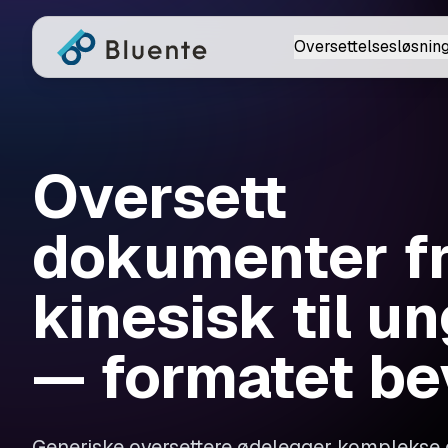
Oversettelsesløsnin
Oversett
dokumenter f
kinesisk til u
— formatet be
Generiske oversettere ødelegger komplekse