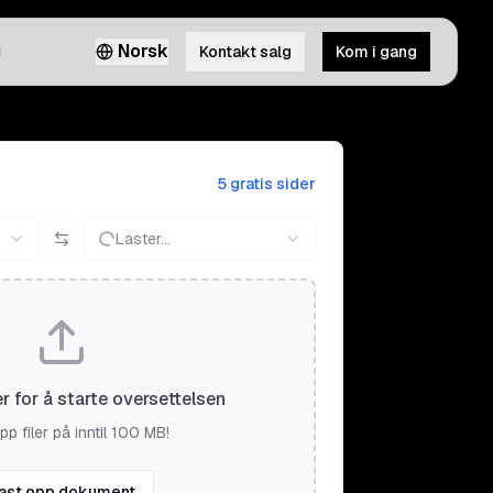
g
Norsk
Kontakt salg
Kom i gang
5 gratis sider
Laster...
er for å starte oversettelsen
pp filer på inntil 100 MB!
ast opp dokument