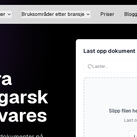
ger
Bruksområder etter bransje
Priser
Blog
Last opp dokument
Laster...
ra
ngarsk
vares
Slipp filen h
Last o
 dokumenter på
L