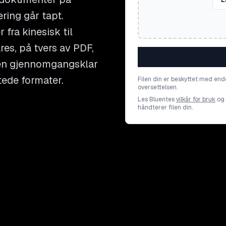
ring går tapt.
fra kinesisk til
es, på tvers av PDF,
å en gjennomgangsklar
ttede formater.
Filen din er beskyttet med end
oversettelsen.
Les Bluentes
vilkår for bruk
og
håndterer filen din.