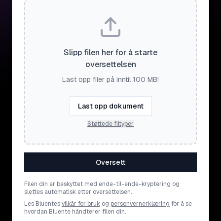
Slipp filen her for å starte
oversettelsen
Last opp filer på inntil 100 MB!
Last opp dokument
Støttede filtyper
Oversett
Filen din er beskyttet med ende-til-ende-kryptering og
slettes automatisk etter oversettelsen.
Les Bluentes
vilkår for bruk
og
personvernerklæring
for å se
hvordan Bluente håndterer filen din.