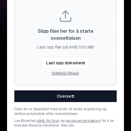
Slipp filen her for å starte
oversettelsen
Last opp filer på inntil 100 MB!
Last opp dokument
Støttede filtyper
Oversett
Filen din er beskyttet med ende-til-ende-kryptering og
slettes automatisk etter oversettelsen.
Les Bluentes
vilkår for bruk
og
personvernerklæring
for å se
hvordan Bluente håndterer filen din.