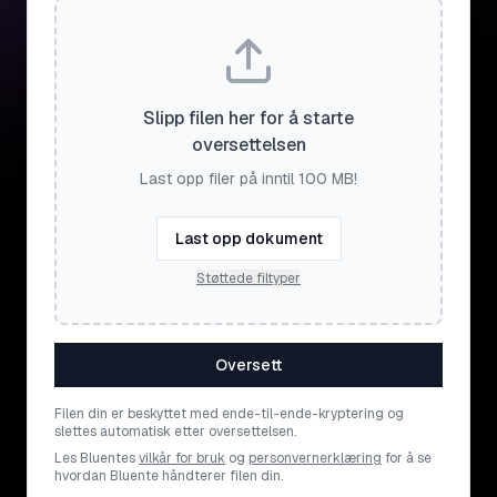
Slipp filen her for å starte
oversettelsen
Last opp filer på inntil 100 MB!
Last opp dokument
Støttede filtyper
Oversett
Filen din er beskyttet med ende-til-ende-kryptering og
slettes automatisk etter oversettelsen.
Les Bluentes
vilkår for bruk
og
personvernerklæring
for å se
hvordan Bluente håndterer filen din.