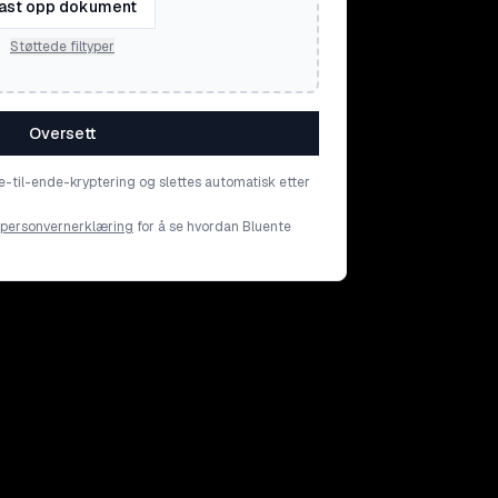
ast opp dokument
Støttede filtyper
Oversett
e-til-ende-kryptering og slettes automatisk etter
personvernerklæring
for å se hvordan Bluente