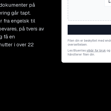
L
 dokumenter på
ing går tapt.
 fra engelsk til
bevares, på tvers av
g få en
Filen din er beskyttet med end
utter i over 22
oversettelsen.
Les Bluentes
vilkår for bruk
og
håndterer filen din.