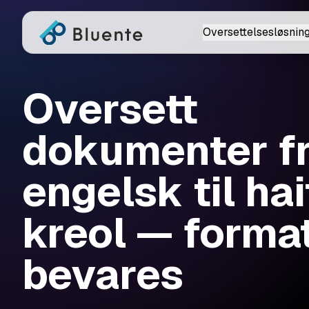
Oversettelsesløsnin
Oversett
dokumenter f
engelsk til hai
kreol — forma
bevares