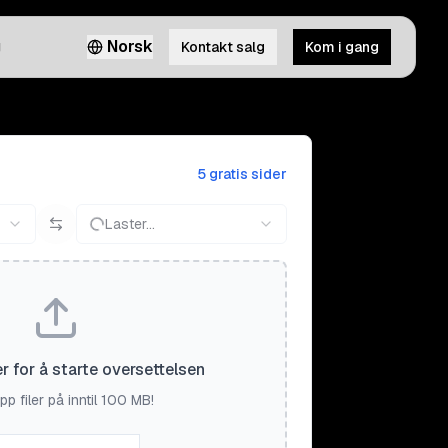
g
Norsk
Kontakt salg
Kom i gang
5 gratis sider
Laster...
er for å starte oversettelsen
pp filer på inntil 100 MB!