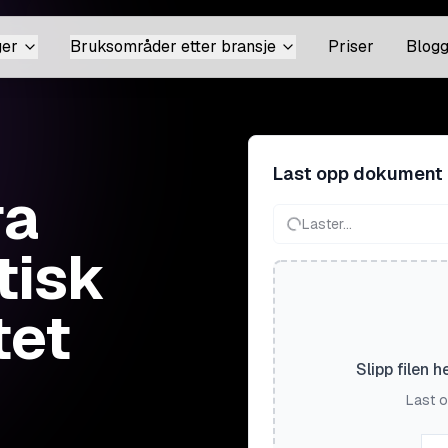
ger
Bruksområder etter bransje
Priser
Blog
Last opp dokument
ra
Laster...
tisk
tet
Slipp filen h
Last o