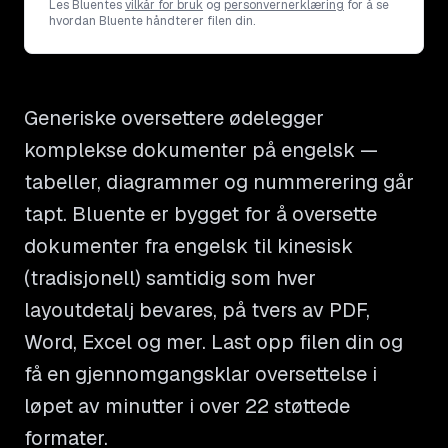
Les Bluentes
vilkår for bruk
og
personvernerklæring
for å se
hvordan Bluente håndterer filen din.
Generiske oversettere ødelegger
komplekse dokumenter på engelsk —
tabeller, diagrammer og nummerering går
tapt. Bluente er bygget for å oversette
dokumenter fra engelsk til kinesisk
(tradisjonell) samtidig som hver
layoutdetalj bevares, på tvers av PDF,
Word, Excel og mer. Last opp filen din og
få en gjennomgangsklar oversettelse i
løpet av minutter i over 22 støttede
formater.