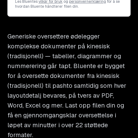
Les Bluentes
vilkår for bruk
og
personvernerklæring
for å se
hvordan Bluente håndterer filen din.
Generiske oversettere ødelegger
komplekse dokumenter på kinesisk
(tradisjonell) — tabeller, diagrammer og
nummerering går tapt. Bluente er bygget
for å oversette dokumenter fra kinesisk
(tradisjonell) til pashto samtidig som hver
layoutdetalj bevares, på tvers av PDF,
Word, Excel og mer. Last opp filen din og
få en gjennomgangsklar oversettelse i
løpet av minutter i over 22 støttede
formater.