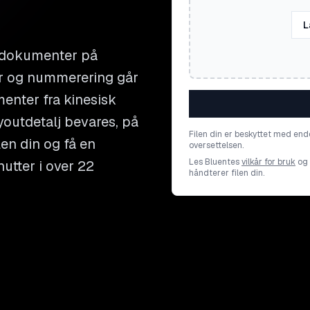
L
 dokumenter på
mer og nummerering går
menter fra kinesisk
ayoutdetalj bevares, på
Filen din er beskyttet med end
len din og få en
oversettelsen.
Les Bluentes
vilkår for bruk
og
utter i over 22
håndterer filen din.