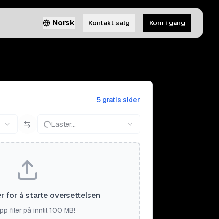
g
Norsk
Kontakt salg
Kom i gang
5 gratis sider
Laster...
er for å starte oversettelsen
pp filer på inntil 100 MB!