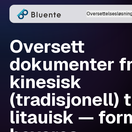
Oversettelsesløsnin
Oversett
dokumenter f
kinesisk
(tradisjonell) t
litauisk — for