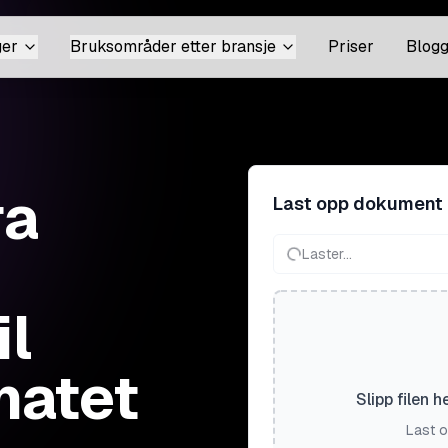
ger
Bruksområder etter bransje
Priser
Blog
ra
Last opp dokument
Laster...
il
matet
Slipp filen h
Last o