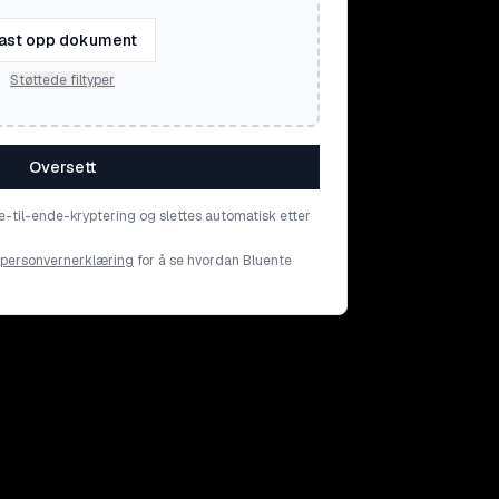
ast opp dokument
Støttede filtyper
Oversett
e-til-ende-kryptering og slettes automatisk etter
personvernerklæring
for å se hvordan Bluente