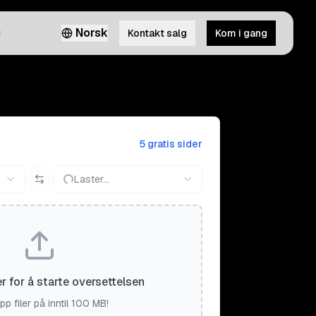
g
Norsk
Kontakt salg
Kom i gang
5 gratis sider
Laster...
er for å starte oversettelsen
pp filer på inntil 100 MB!