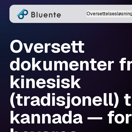
Oversettelsesløsnin
Oversett
dokumenter f
kinesisk
(tradisjonell) t
kannada — fo