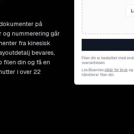
L
 dokumenter på
mer og nummerering går
menter fra kinesisk
layoutdetalj bevares,
Filen din er beskyttet med end
 filen din og få en
oversettelsen.
Les Bluentes
vilkår for bruk
og
utter i over 22
håndterer filen din.