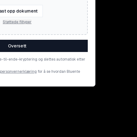
ast opp dokument
Støttede filtyper
Oversett
e-til-ende-kryptering og slettes automatisk etter
personvernerklæring
for å se hvordan Bluente