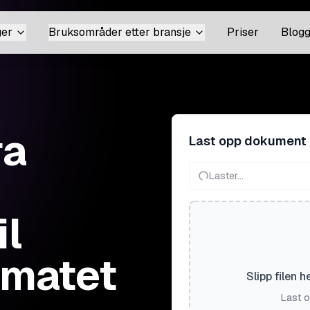
ger
Bruksområder etter bransje
Priser
Blog
ra
Last opp dokument
Laster...
il
rmatet
Slipp filen h
Last o