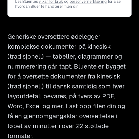
Les Bluentes
vilkår for bruk
og
personvernerklæring
for å se
hvordan Bluente håndterer filen din.
Generiske oversettere ødelegger
komplekse dokumenter på kinesisk
(tradisjonell) — tabeller, diagrammer og
nummerering går tapt. Bluente er bygget
for å oversette dokumenter fra kinesisk
(tradisjonell) til dansk samtidig som hver
layoutdetalj bevares, på tvers av PDF,
Word, Excel og mer. Last opp filen din og
få en gjennomgangsklar oversettelse i
løpet av minutter i over 22 støttede
formater.