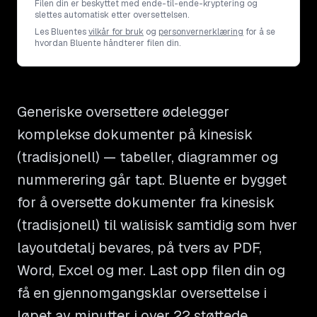
Filen din er beskyttet med ende-til-ende-kryptering og
slettes automatisk etter oversettelsen.
Les Bluentes
vilkår for bruk
og
personvernerklæring
for å se
hvordan Bluente håndterer filen din.
Generiske oversettere ødelegger
komplekse dokumenter på kinesisk
(tradisjonell) — tabeller, diagrammer og
nummerering går tapt. Bluente er bygget
for å oversette dokumenter fra kinesisk
(tradisjonell) til walisisk samtidig som hver
layoutdetalj bevares, på tvers av PDF,
Word, Excel og mer. Last opp filen din og
få en gjennomgangsklar oversettelse i
løpet av minutter i over 22 støttede