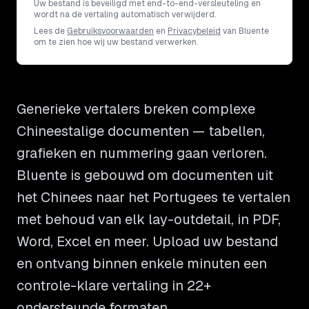
Uw bestand is beveiligd met end-to-end-versleuteling en
wordt na de vertaling automatisch verwijderd.
Lees de
Gebruiksvoorwaarden
en
Privacybeleid
van Bluente
om te zien hoe wij uw bestand verwerken.
Generieke vertalers breken complexe
Chineestalige documenten — tabellen,
grafieken en nummering gaan verloren.
Bluente is gebouwd om documenten uit
het Chinees naar het Portugees te vertalen
met behoud van elk lay-outdetail, in PDF,
Word, Excel en meer. Upload uw bestand
en ontvang binnen enkele minuten een
controle-klare vertaling in 22+
ondersteunde formaten.