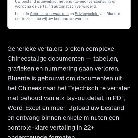
Uw bestand is beveiligd met end-to-end-versleuteling en
wordt na de vertaling automatisch verwijderd.
Lees de
Gebruiksvoorwaarden
en
Privacybeleid
van Bluente
om te zien hoe wij uw bestand verwerken.
Generieke vertalers breken complexe
Chineestalige documenten — tabellen,
grafieken en nummering gaan verloren.
Bluente is gebouwd om documenten uit
het Chinees naar het Tsjechisch te vertalen
met behoud van elk lay-outdetail, in PDF,
Word, Excel en meer. Upload uw bestand
en ontvang binnen enkele minuten een
controle-klare vertaling in 22+
ondersteunde formaten.