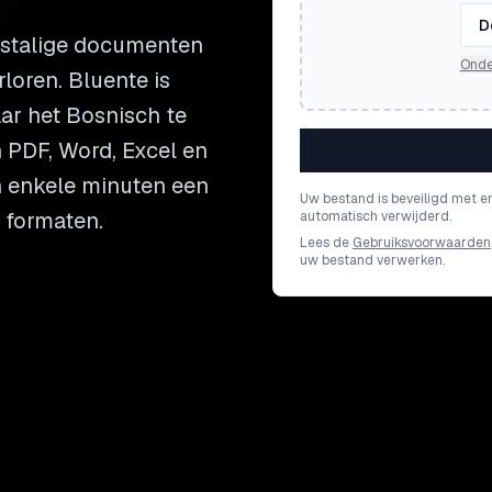
D
estalige documenten
Onde
loren. Bluente is
r het Bosnisch te
n PDF, Word, Excel en
 enkele minuten een
Uw bestand is beveiligd met e
 formaten.
automatisch verwijderd.
Lees de
Gebruiksvoorwaarden
uw bestand verwerken.