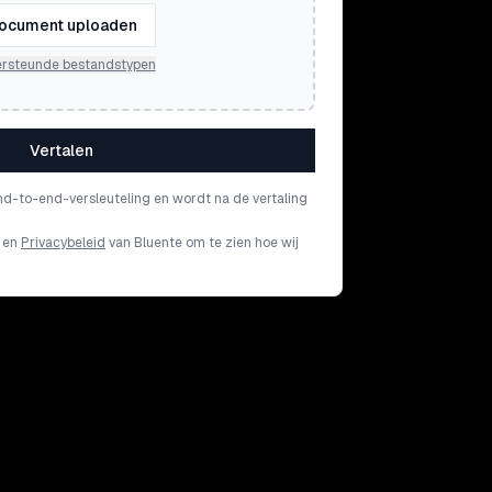
ocument uploaden
rsteunde bestandstypen
Vertalen
nd-to-end-versleuteling en wordt na de vertaling
en
Privacybeleid
van Bluente om te zien hoe wij