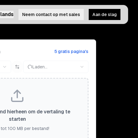
lands
Neem contact op met sales
Aan de slag
n
5 gratis pagina's
Laden...
nd hierheen om de vertaling te
starten
 tot 100 MB per bestand!