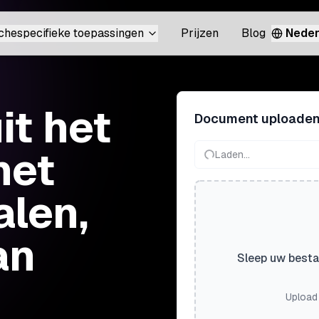
chespecifieke toepassingen
Prijzen
Blog
Neder
t het
Document uploade
het
Laden...
alen,
an
Sleep uw besta
Upload