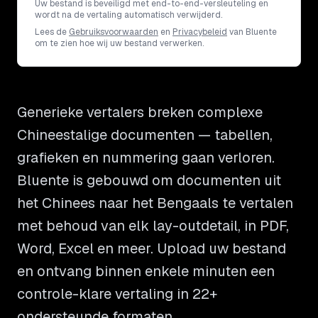
Uw bestand is beveiligd met end-to-end-versleuteling en
wordt na de vertaling automatisch verwijderd.
Lees de
Gebruiksvoorwaarden
en
Privacybeleid
van Bluente
om te zien hoe wij uw bestand verwerken.
Generieke vertalers breken complexe
Chineestalige documenten — tabellen,
grafieken en nummering gaan verloren.
Bluente is gebouwd om documenten uit
het Chinees naar het Bengaals te vertalen
met behoud van elk lay-outdetail, in PDF,
Word, Excel en meer. Upload uw bestand
en ontvang binnen enkele minuten een
controle-klare vertaling in 22+
ondersteunde formaten.