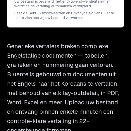
Uw bestand is beveiligd met end-to-end-versleuteling en
wordt na de vertaling automatisch verwijderd.
Lees de
Gebruiksvoorwaarden
en
Privacybeleid
van Bluente
om te zien hoe wij uw bestand verwerken.
Generieke vertalers breken complexe
Engelstalige documenten — tabellen,
grafieken en nummering gaan verloren.
Bluente is gebouwd om documenten uit
het Engels naar het Koreaans te vertalen
met behoud van elk lay-outdetail, in PDF,
Word, Excel en meer. Upload uw bestand
en ontvang binnen enkele minuten een
controle-klare vertaling in 22+
ondersteunde formaten.