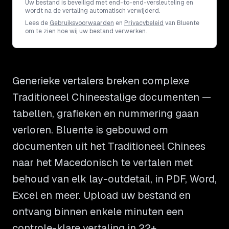
Uw bestand is beveiligd met end-to-end-versleuteling en
wordt na de vertaling automatisch verwijderd.
Lees de
Gebruiksvoorwaarden
en
Privacybeleid
van Bluente
om te zien hoe wij uw bestand verwerken.
Generieke vertalers breken complexe
Traditioneel Chineestalige documenten —
tabellen, grafieken en nummering gaan
verloren. Bluente is gebouwd om
documenten uit het Traditioneel Chinees
naar het Macedonisch te vertalen met
behoud van elk lay-outdetail, in PDF, Word,
Excel en meer. Upload uw bestand en
ontvang binnen enkele minuten een
controle-klare vertaling in 22+