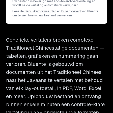
Uw bestand is beveiligd met end-to-end-versleuteling en
wordt na de vertaling automatisch verwijderd.
Lees de
Gebruiksvoorwaarden
en
Privacybeleid
van Bluente
om te zien hoe wij uw bestand verwerken.
Generieke vertalers breken complexe
Traditioneel Chineestalige documenten —
tabellen, grafieken en nummering gaan
verloren. Bluente is gebouwd om
documenten uit het Traditioneel Chinees
naar het Javaans te vertalen met behoud
van elk lay-outdetail, in PDF, Word, Excel
en meer. Upload uw bestand en ontvang
binnen enkele minuten een controle-klare
vertaling in 22+ ondersteunde formaten.