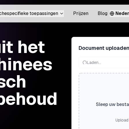
chespecifieke toepassingen
Prijzen
Blog
Neder
t het
Document uploade
Chinees
Laden...
isch
 behoud
Sleep uw besta
Upload