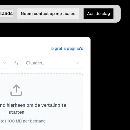
lands
Neem contact op met sales
Aan de slag
n
5 gratis pagina's
Laden...
nd hierheen om de vertaling te
starten
 tot 100 MB per bestand!