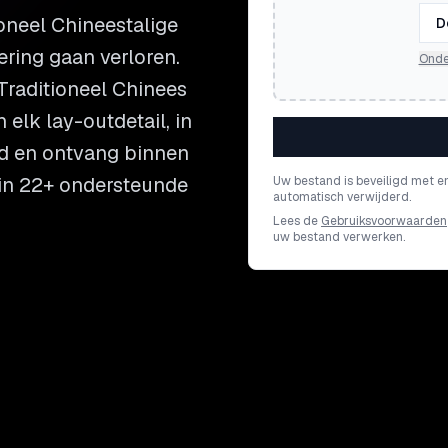
oneel Chineestalige
D
ring gaan verloren.
Onde
raditioneel Chinees
elk lay-outdetail, in
nd en ontvang binnen
 in 22+ ondersteunde
Uw bestand is beveiligd met e
automatisch verwijderd.
Lees de
Gebruiksvoorwaarden
uw bestand verwerken.