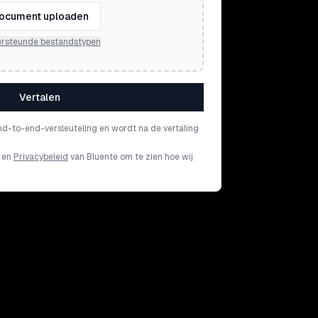
ocument uploaden
rsteunde bestandstypen
Vertalen
nd-to-end-versleuteling en wordt na de vertaling
en
Privacybeleid
van Bluente om te zien hoe wij