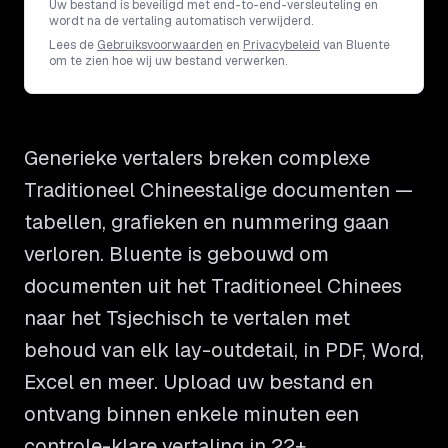
Uw bestand is beveiligd met end-to-end-versleuteling en
wordt na de vertaling automatisch verwijderd.
Lees de
Gebruiksvoorwaarden
en
Privacybeleid
van Bluente
om te zien hoe wij uw bestand verwerken.
Generieke vertalers breken complexe
Traditioneel Chineestalige documenten —
tabellen, grafieken en nummering gaan
verloren. Bluente is gebouwd om
documenten uit het Traditioneel Chinees
naar het Tsjechisch te vertalen met
behoud van elk lay-outdetail, in PDF, Word,
Excel en meer. Upload uw bestand en
ontvang binnen enkele minuten een
controle-klare vertaling in 22+