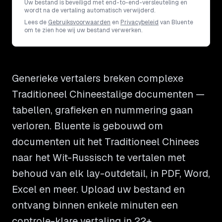
Uw bestand is beveiligd met end-to-end-versleuteling en
wordt na de vertaling automatisch verwijderd.
Lees de
Gebruiksvoorwaarden
en
Privacybeleid
van Bluente
om te zien hoe wij uw bestand verwerken.
Generieke vertalers breken complexe
Traditioneel Chineestalige documenten —
tabellen, grafieken en nummering gaan
verloren. Bluente is gebouwd om
documenten uit het Traditioneel Chinees
naar het Wit-Russisch te vertalen met
behoud van elk lay-outdetail, in PDF, Word,
Excel en meer. Upload uw bestand en
ontvang binnen enkele minuten een
controle-klare vertaling in 22+