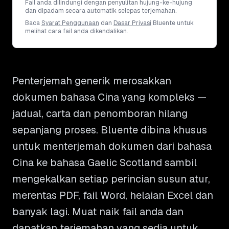
Fail anda dilindungi dengan penyulitan hujung-ke-hujung
dan dipadam secara automatik selepas terjemahan.
Baca
Syarat Penggunaan
dan
Dasar Privasi
Bluente untuk
melihat cara fail anda dikendalikan.
Penterjemah generik merosakkan
dokumen bahasa Cina yang kompleks —
jadual, carta dan penomboran hilang
sepanjang proses. Bluente dibina khusus
untuk menterjemah dokumen dari bahasa
Cina ke bahasa Gaelic Scotland sambil
mengekalkan setiap perincian susun atur,
merentas PDF, fail Word, helaian Excel dan
banyak lagi. Muat naik fail anda dan
dapatkan terjemahan yang sedia untuk