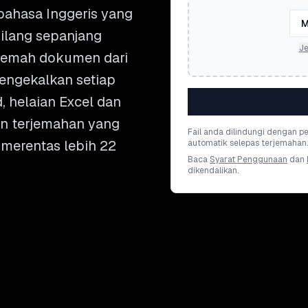
ahasa Inggeris yang
M
ilang sepanjang
Je
rjemah dokumen dari
engekalkan setiap
d, helaian Excel dan
an terjemahan yang
Fail anda dilindungi dengan 
 merentas lebih 22
automatik selepas terjemahan.
Baca
Syarat Penggunaan
dan
dikendalikan.