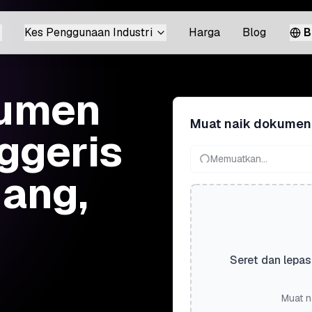
Kes Penggunaan Industri
Harga
Blog
B
kumen
Muat naik dokumen
ggeris
Memuatkan...
ang,
Seret dan lepas
Muat n