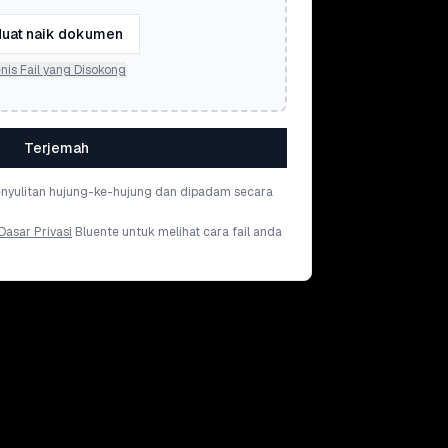
uat naik dokumen
nis Fail yang Disokong
Terjemah
penyulitan hujung-ke-hujung dan dipadam secara
Dasar Privasi
Bluente untuk melihat cara fail anda