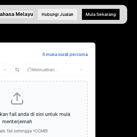
ahasa Melayu
Hubungi Jualan
Mula Sekarang
5 muka surat percuma
Memuatkan...
kan fail anda di sini untuk mula
menterjemah
aik fail sehingga 100MB!