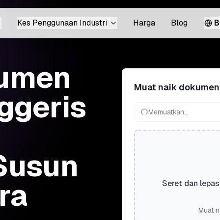
Kes Penggunaan Industri
Harga
Blog
B
kumen
Muat naik dokumen
ggeris
Memuatkan...
Susun
ra
Seret dan lepas
Muat n