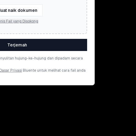
uat naik dokumen
nis Fail yang Disokong
Terjemah
penyulitan hujung-ke-hujung dan dipadam secara
Dasar Privasi
Bluente untuk melihat cara fail anda