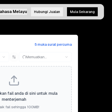
ahasa Melayu
Hubungi Jualan
Mula Sekarang
5 muka surat percuma
Memuatkan...
kan fail anda di sini untuk mula
menterjemah
aik fail sehingga 100MB!