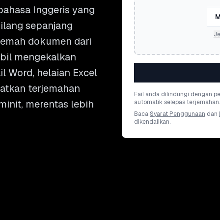
ahasa Inggeris yang
M
ilang sepanjang
Je
rjemah dokumen dari
bil mengekalkan
il Word, helaian Excel
patkan terjemahan
Fail anda dilindungi dengan 
init, merentas lebih
automatik selepas terjemahan.
Baca
Syarat Penggunaan
dan
dikendalikan.